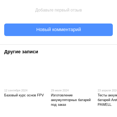
Добавьте первый отзыв
Новый комментарий
Другие записи
12 сентября 2024
29 июля 2024
23 апреля 202
Базовый курс основ FPV
Изготовление
Тесты акку
аккумуляторных батарей
батарей Are
под заказ
PAWELL.