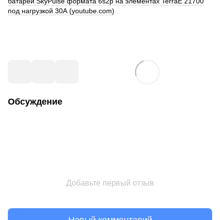
батареи SkyPulse формата 6s2p на элементах TerraE 21700
под нагрузкой 30А (youtube.com)
Обсуждение
Добавьте первый отзыв
Новый комментарий