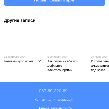
Другие записи
12 сентября 2024
5 сентября 2024
29 июля 2024
Базовый курс основ FPV
Как помочь себе при
Изготовлен
дефиците
аккумулято
электроэнергии?
под заказ
067-69-220-69
Контактная информация
Полная версия сайта