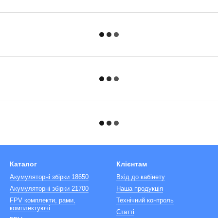
Каталог
Клієнтам
Акумуляторні збірки 18650
Вхід до кабінету
Акумуляторні збірки 21700
Наша продукція
FPV комплекти, рами,
Технічний контроль
комплектуючі
Статті