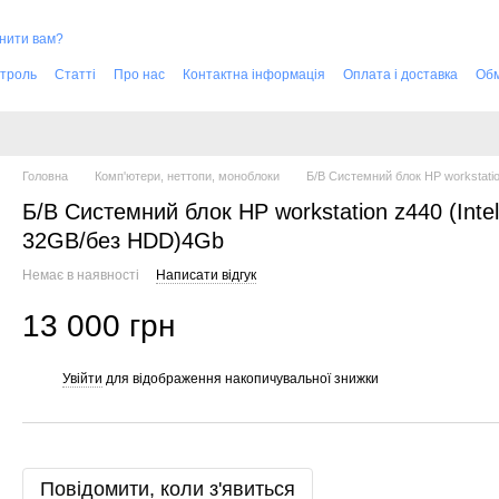
нити вам?
нтроль
Статті
Про нас
Контактна інформація
Оплата і доставка
Обм
Головна
Комп'ютери, неттопи, моноблоки
Б/В Системний блок HP workstat
Б/В Системний блок HP workstation z440 (In
32GB/без HDD)4Gb
Немає в наявності
Написати відгук
13 000 грн
Увійти
для відображення накопичувальної знижки
%
Повідомити, коли з'явиться