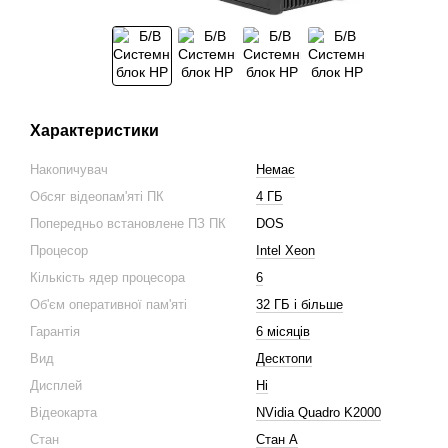
Характеристики
Накопичувач
Немає
Обсяг відеопам'яті ПК
4 ГБ
Попередньо встановлене ПЗ ПК
DOS
Процесор
Intel Xeon
Кількість ядер процесора
6
Об'єм оперативної пам'яті
32 ГБ і більше
Гарантія
6 місяців
Вид
Десктопи
Дисплей
Ні
Відеокарта
NVidia Quadro K2000
Стан
Стан A