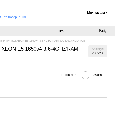
Мій кошик
ін та повернення
Вхід
Укр
ion z440 (Intel XEON E5 1650v4 3.6-4GHz/RAM 32GB/без HDD)4Gb
tel XEON E5 1650v4 3.6-4GHz/RAM
Артикул
230920
Порівняти
В бажання