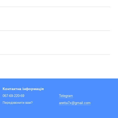
Контактна інформація
067-69-220-69
Telegram
aretta7x@gmail.com
Передзвонити вам?