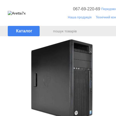
Перейти до основного контенту
067-69-220-69
Передзво
Наша продукція
Технічний ко
Документація
Каталог