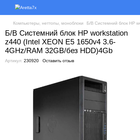
Компьютеры, неттопы, моноблоки
Б/В Системний блок HP w
Б/В Системний блок HP workstation
z440 (Intel XEON E5 1650v4 3.6-
4GHz/RAM 32GB/без HDD)4Gb
Артикул:
230920
Оставить отзыв