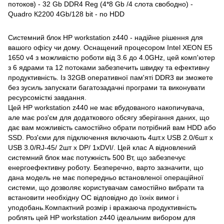
потоков) - 32 Gb DDR4 Reg (4*8 Gb /4 слота свободно) -
Quadro К2200 4Gb/128 bit - no HDD
Системний блок HP workstation z440 - надійне рішення для
вашого офісу чи дому. Оснащений процесором Intel XEON E5
1650 v4 з можливістю роботи від 3.6 до 4.0GHz, цей комп'ютер
з 6 ядрами та 12 потоками забезпечить швидку та ефективну
продуктивність. Із 32GB оперативної пам'яті DDR3 ви зможете
без зусиль запускати багатозадачні програми та виконувати
ресурсомісткі завдання.
Цей HP workstation z440 не має вбудованого накопичувача,
але має роз'єм для додаткового обсягу зберігання даних, що
дає вам можливість самостійно обрати потрібний вам HDD або
SSD. Роз'єми для підключення включають 4шт.x USB 2.0/6шт x
USB 3.0/RJ-45/ 2шт x DP/ 1хDVI/. Цей клас А відновлений
системний блок має потужність 500 Вт, що забезпечує
енергоефективну роботу. Безперечно, варто зазначити, що
дана модель не має попередньо встановленої операційної
системи, що дозволяє користувачам самостійно вибрати та
встановити необхідну ОС відповідно до їхніх вимог і
уподобань.Компактний розмір і вражаюча продуктивність
роблять цей HP workstation z440 ідеальним вибором для