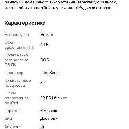
бізнесу чи домашнього використання, забезпечуючи високу
якість роботи та надійність у виконанні будь-яких завдань
Характеристики
Накопичувач
Немає
Обсяг
4 ГБ
відеопам'яті ПК
Попередньо
встановлене
DOS
ПЗ ПК
Процесор
Intel Xeon
Кількість ядер
6
процесора
Об'єм
оперативної
32 ГБ і більше
пам'яті
Гарантія
6 місяців
Вид
Десктопи
Дисплей
Ні