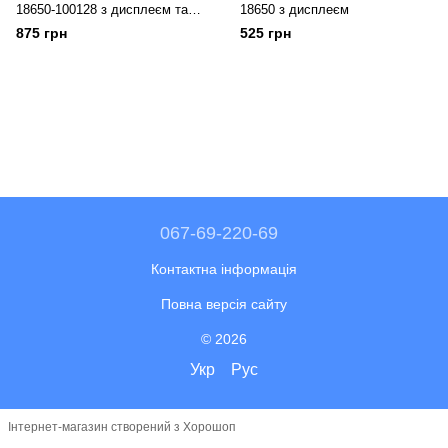
18650-100128 з дисплеєм та
18650 з дисплеєм
вбудованим ліхтарем
875 грн
525 грн
067-69-220-69
Контактна інформація
Повна версія сайту
© 2026
Укр
Рус
Інтернет-магазин створений з Хорошоп