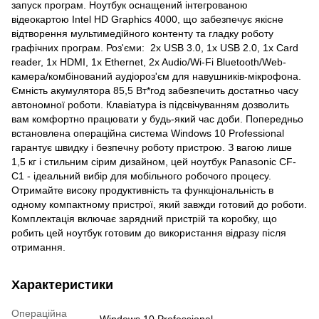
запуск програм. Ноутбук оснащений інтегрованою
відеокартою Intel HD Graphics 4000, що забезпечує якісне
відтворення мультимедійного контенту та гладку роботу
графічних програм. Роз'єми: 2x USB 3.0, 1x USB 2.0, 1x Card
reader, 1x HDMI, 1x Ethernet, 2x Audio/Wi-Fi Bluetooth/Web-
камера/комбінований аудіороз'єм для навушників-мікрофона.
Ємність акумулятора 85,5 Вт*год забезпечить достатньо часу
автономної роботи. Клавіатура із підсвічуванням дозволить
вам комфортно працювати у будь-який час доби. Попередньо
встановлена операційна система Windows 10 Professional
гарантує швидку і безпечну роботу пристрою. З вагою лише
1,5 кг і стильним сірим дизайном, цей ноутбук Panasonic CF-
С1 - ідеальний вибір для мобільного робочого процесу.
Отримайте високу продуктивність та функціональність в
одному компактному пристрої, який завжди готовий до роботи.
Комплектація включає зарядний пристрій та коробку, що
робить цей ноутбук готовим до використання відразу після
отримання.
Характеристики
Операційна
Windows 10 Professional