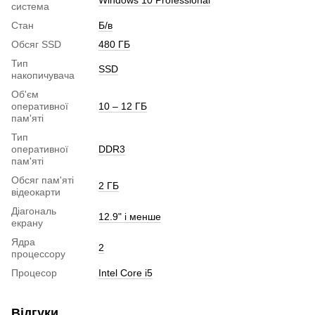
система
Стан
Б/в
Обсяг SSD
480 ГБ
Тип
SSD
накопичувача
Об'єм
оперативної
10 – 12 ГБ
пам'яті
Тип
оперативної
DDR3
пам'яті
Обсяг пам'яті
2 ГБ
відеокарти
Діагональ
12.9" і менше
екрану
Ядра
2
процессору
Процесор
Intel Core i5
Відгуки