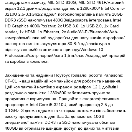
стандартами захисту, MIL-STD-810G, MIL-STD-461F/матовий
екран 12.1 дюймів/роздільна здатність 1280x800/ Intel Core i5-
3210U 2.5-3.1Ghz/2 ядра/4 потоки/оперативна пам'ять 10GB
DDR3 /SSD накопичувач 480GB/відеокарта інтегрована Intel
HD Graphics 4000/Роз'єми: 2x USB 3.0, 1x USB 2.0, 1x Card
reader, 1x HDMI, 1x Ethernet, 2x Audio/Wi-Fi/Bluetooth/Web-
камера/комбінований аудіороз'єм для навушників-мікрофона/
паспортна ємність акумулятора 80 Вт*год/клавіатура з
підсвічуванням/без оптичного приводу/Windows 10
Professional/колір чорний/вага 1,5 кг/клас A/зарядний пристрій
та коробка в комплекті.
Захищенний та надійний Ноутбук тривалої роботи Panasonic
CF-С1 - ваш надійний компаньйон для роботи та навчання.
Цей компактний ноутбук з екраном розміром 12.1 дюймів і
роздільною здатністю 1280x800 забезпечить зручне та
продуктивне користування. Працюйте з енергоефективним
процесором Intel Core i5-3210U, який працює від 2.5 до
3.1GHz. З двома ядрами та чотирма потоками він забезпечить
високу продуктивність для Вас За допомогою 10GB
оперативної пам'яті DDR3 та SSD накопичувача обсягом
480GB ви отримаєте швидкий доступ до даних та миттєвий