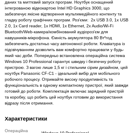
даних та миттєвий запуск програм. Ноутбук оснащений
інтегрованою відеокартою Intel HD Graphics 3000, що
забезпечує якісне відтворення мультимедійного контенту та
гладку роботу графічних програм. Роз'єми: 2x USB 3.0, 1x USB
2.0, 1x Card reader, 1x HDMI, 1x Ethernet, 2x Audio/Wi-Fi
Bluetooth/Web-камера/комбінований аудіороз'єм для
навушників-мікрофона. Ємність акумулятора 80 Вт*год
забезпечить достатньо часу автономної роботи. Клавіатура із
підсвічуванням дозволить вам комфортно працювати у будь-
який час доби. Попередньо встановлена операційна система
Windows 10 Professional гарантує швидку і безпечну роботу
пристрою. З вагою лише 1,5 кг і стильним сірим дизайном, цей
ноутбук Panasonic CF-С1 - ідеальний вибір для мобільного
робочого процесу. Отримайте високу продуктивність та
функціональність в одному компактному пристрої, який завжди
готовий до роботи. Комплектація включає зарядний пристрій
та коробку, що робить цей ноутбук готовим до використання
відразу після отримання.
Характеристики
Операційна
Windows 10 Professional