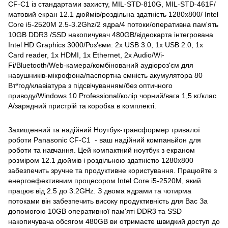
CF-С1 із стандартами захисту, MIL-STD-810G, MIL-STD-461F/
матовий екран 12.1 дюймів/роздільна здатність 1280x800/ Intel
Core i5-2520М 2.5-3.2Ghz/2 ядра/4 потоки/оперативна пам'ять
10GB DDR3 /SSD накопичувач 480GB/відеокарта інтегрована
Intel HD Graphics 3000/Роз'єми: 2x USB 3.0, 1x USB 2.0, 1x
Card reader, 1x HDMI, 1x Ethernet, 2x Audio/Wi-
Fi/Bluetooth/Web-камера/комбінований аудіороз'єм для
навушників-мікрофона/паспортна ємність акумулятора 80
Вт*год/клавіатура з підсвічуванням/без оптичного
приводу/Windows 10 Professional/колір чорний/вага 1,5 кг/клас
A/зарядний пристрій та коробка в комплекті.
Захищенний та надійний Ноутбук-трансформер тривалої
роботи Panasonic CF-С1 - ваш надійний компаньйон для
роботи та навчання. Цей компактний ноутбук з екраном
розміром 12.1 дюймів і роздільною здатністю 1280x800
забезпечить зручне та продуктивне користування. Працюйте з
енергоефективним процесором Intel Core i5-2520М, який
працює від 2.5 до 3.2GHz. З двома ядрами та чотирма
потоками він забезпечить високу продуктивність для Вас За
допомогою 10GB оперативної пам'яті DDR3 та SSD
накопичувача обсягом 480GB ви отримаєте швидкий доступ до