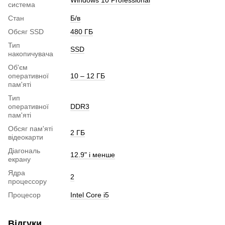
система
Стан
Б/в
Обсяг SSD
480 ГБ
Тип
SSD
накопичувача
Об'єм
оперативної
10 – 12 ГБ
пам'яті
Тип
оперативної
DDR3
пам'яті
Обсяг пам'яті
2 ГБ
відеокарти
Діагональ
12.9" і менше
екрану
Ядра
2
процессору
Процесор
Intel Core i5
Відгуки