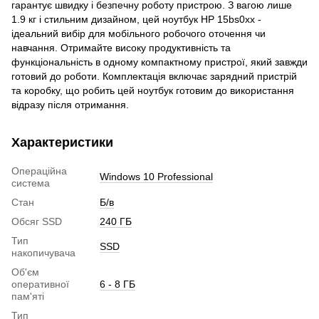
гарантує швидку і безпечну роботу пристрою. З вагою лише
1.9 кг і стильним дизайном, цей ноутбук HP 15bs0xx -
ідеальний вибір для мобільного робочого оточення чи
навчання. Отримайте високу продуктивність та
функціональність в одному компактному пристрої, який завжди
готовий до роботи. Комплектація включає зарядний пристрій
та коробку, що робить цей ноутбук готовим до використання
відразу після отримання.
Характеристики
Операційна
Windows 10 Professional
система
Стан
Б/в
Обсяг SSD
240 ГБ
Тип
SSD
накопичувача
Об'єм
оперативної
6 - 8 ГБ
пам'яті
Тип