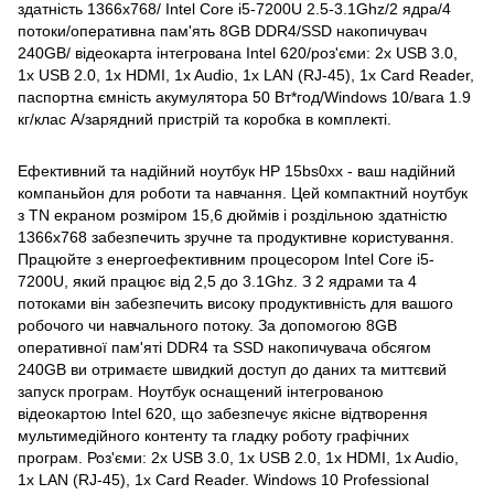
здатність 1366x768/ Intel Core i5-7200U 2.5-3.1Ghz/2 ядра/4
потоки/оперативна пам'ять 8GB DDR4/SSD накопичувач
240GB/ відеокарта інтегрована Intel 620/роз'єми: 2x USB 3.0,
1x USB 2.0, 1x HDMI, 1x Audio, 1x LAN (RJ-45), 1x Card Reader,
паспортна ємність акумулятора 50 Вт*год/Windows 10/вага 1.9
кг/клас A/зарядний пристрій та коробка в комплекті.
Ефективний та надійний ноутбук HP 15bs0xx - ваш надійний
компаньйон для роботи та навчання. Цей компактний ноутбук
з TN екраном розміром 15,6 дюймів і роздільною здатністю
1366x768 забезпечить зручне та продуктивне користування.
Працюйте з енергоефективним процесором Intel Core i5-
7200U, який працює від 2,5 до 3.1Ghz. З 2 ядрами та 4
потоками він забезпечить високу продуктивність для вашого
робочого чи навчального потоку. За допомогою 8GB
оперативної пам'яті DDR4 та SSD накопичувача обсягом
240GB ви отримаєте швидкий доступ до даних та миттєвий
запуск програм. Ноутбук оснащений інтегрованою
відеокартою Intel 620, що забезпечує якісне відтворення
мультимедійного контенту та гладку роботу графічних
програм. Роз'єми: 2x USB 3.0, 1x USB 2.0, 1x HDMI, 1x Audio,
1x LAN (RJ-45), 1x Card Reader. Windows 10 Professional