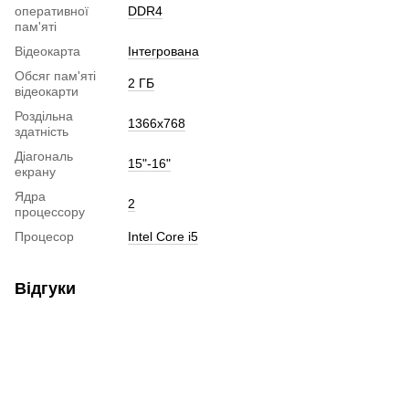
оперативної
DDR4
пам'яті
Відеокарта
Інтегрована
Обсяг пам'яті
2 ГБ
відеокарти
Роздільна
1366x768
здатність
Діагональ
15"-16"
екрану
Ядра
2
процессору
Процесор
Intel Core i5
Відгуки