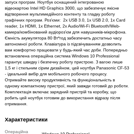
запуск програм. Ноутбук оснащений інтегрованою
відеокартою Intel HD Graphics 3000, що забезпечує якісне
відтворення мультимедійного контенту та гладку роботу
графічних програм. Роз'єми: 2x USB 3.0, 1x USB 2.0, 1x Card
reader, 1x HDMI, 1x Ethernet, 2x Audio/Wi-Fi Bluetooth/Web-
камера/комбінований аудіороз'єм для навушників-мікрофона.
Ємність акумулятора 80 Вт*год забезпечить достатньо часу
автономної роботи. Клавіатура із підсвічуванням дозволить
вам комфортно працювати у будь-який час доби. Попередньо
встановлена операційна система Windows 10 Professional
гарантує швидку і безпечну роботу пристрою. З вагою лише
1,5 кг і стильним сірим дизайном, цей ноутбук Panasonic CF-53
- ідеальний вибір для мобільного робочого процесу.
Отримайте високу продуктивність та функціональність в
одному компактному пристрої, який завжди готовий до роботи.
Комплектація включає зарядний пристрій та коробку, що
робить цей ноутбук готовим до використання відразу після
отримання.
Характеристики
Операційна
Windows 10 Professional