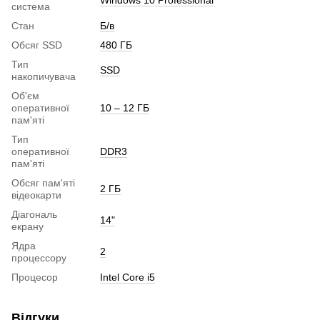
система
Стан
Б/в
Обсяг SSD
480 ГБ
Тип
SSD
накопичувача
Об'єм
оперативної
10 – 12 ГБ
пам'яті
Тип
оперативної
DDR3
пам'яті
Обсяг пам'яті
2 ГБ
відеокарти
Діагональ
14"
екрану
Ядра
2
процессору
Процесор
Intel Core i5
Відгуки