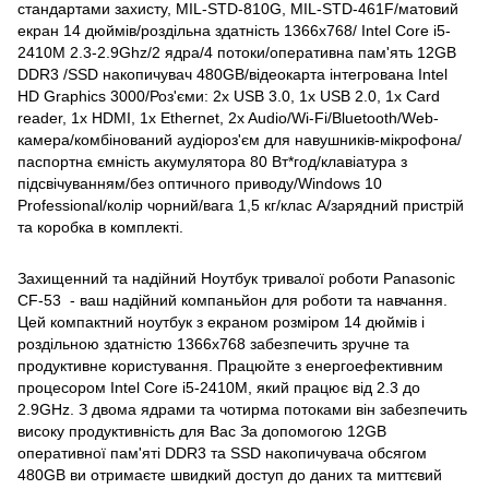
стандартами захисту, MIL-STD-810G, MIL-STD-461F/матовий
екран 14 дюймів/роздільна здатність 1366x768/ Intel Core i5-
2410M 2.3-2.9Ghz/2 ядра/4 потоки/оперативна пам'ять 12GB
DDR3 /SSD накопичувач 480GB/відеокарта інтегрована Intel
HD Graphics 3000/Роз'єми: 2x USB 3.0, 1x USB 2.0, 1x Card
reader, 1x HDMI, 1x Ethernet, 2x Audio/Wi-Fi/Bluetooth/Web-
камера/комбінований аудіороз'єм для навушників-мікрофона/
паспортна ємність акумулятора 80 Вт*год/клавіатура з
підсвічуванням/без оптичного приводу/Windows 10
Professional/колір чорний/вага 1,5 кг/клас A/зарядний пристрій
та коробка в комплекті.
Захищенний та надійний Ноутбук тривалої роботи Panasonic
CF-53 - ваш надійний компаньйон для роботи та навчання.
Цей компактний ноутбук з екраном розміром 14 дюймів і
роздільною здатністю 1366x768 забезпечить зручне та
продуктивне користування. Працюйте з енергоефективним
процесором Intel Core i5-2410М, який працює від 2.3 до
2.9GHz. З двома ядрами та чотирма потоками він забезпечить
високу продуктивність для Вас За допомогою 12GB
оперативної пам'яті DDR3 та SSD накопичувача обсягом
480GB ви отримаєте швидкий доступ до даних та миттєвий