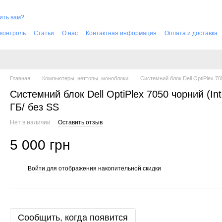
ить вам?
 контроль
Cтатьи
О нас
Контактная информация
Оплата и доставка
Главная
Компьютеры, неттопы, моноблоки
Системний блок Dell OptiPlex 70
Системний блок Dell OptiPlex 7050 чорний (Int
ГБ/ без SS
Нет в наличии
Оставить отзыв
5 000 грн
Войти
для отображения накопительной скидки
%
Сообщить, когда появится