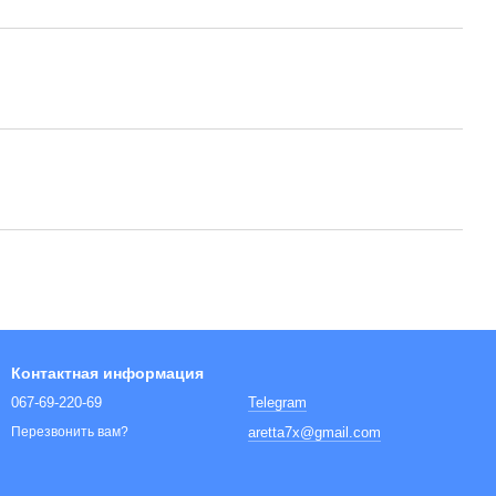
Контактная информация
067-69-220-69
Telegram
aretta7x@gmail.com
Перезвонить вам?