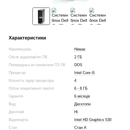
Характеристики
Накопичувач
Немає
Обсяг відеопам'яті ПК
2 ГБ
Попередньо встановлене ПЗ ПК
DOS
Процесор
Intel Core i5
Кількість ядер процесора
4
Об'єм оперативної пам'яті
6 - 8 ГБ
Гарантія
6 місяців
Вид
Десктопи
Дисплей
Ні
Відеокарта
Intel HD Graphics 530
Стан
Стан A