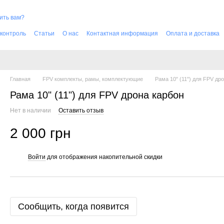
ить вам?
 контроль
Cтатьи
О нас
Контактная информация
Оплата и доставка
Главная
FPV комплекты, рамы, комплектующие
Рама 10" (11") для FPV др
Рама 10" (11") для FPV дрона карбон
Нет в наличии
Оставить отзыв
2 000 грн
Войти
для отображения накопительной скидки
%
Сообщить, когда появится