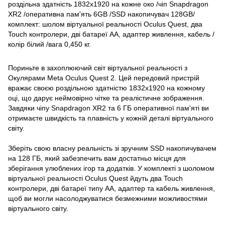
роздільна здатність 1832x1920 на кожне око /чіп Snapdragon
XR2 /оперативна пам'ять 6GB /SSD накопичувач 128GB/
комплект: шолом віртуальної реальності Oculus Quest, два
Touch контролери, дві батареї АА, адаптер живлення, кабель /
колір білий /вага 0,450 кг.
Пориньте в захоплюючий світ віртуальної реальності з
Окулярами Meta Oculus Quest 2. Цей передовий пристрій
вражає своєю роздільною здатністю 1832x1920 на кожному
оці, що дарує неймовірно чітке та реалістичне зображення.
Завдяки чіпу Snapdragon XR2 та 6 ГБ оперативної пам'яті ви
отримаєте швидкість та плавність у кожній деталі віртуального
світу.
Зберіть свою власну реальність зі зручним SSD накопичувачем
на 128 ГБ, який забезпечить вам достатньо місця для
зберігання улюблених ігор та додатків. У комплекті з шоломом
віртуальної реальності Oculus Quest йдуть два Touch
контролери, дві батареї типу АА, адаптер та кабель живлення,
щоб ви могли насолоджуватися безмежними можливостями
віртуального світу.