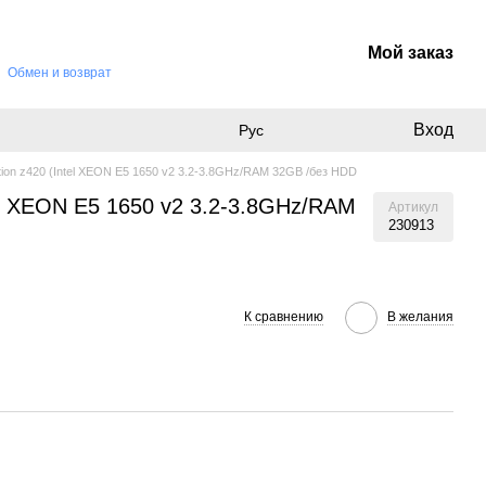
Мой заказ
Обмен и возврат
Вход
Рус
ion z420 (Intel XEON E5 1650 v2 3.2-3.8GHz/RAM 32GB /без HDD
el XEON E5 1650 v2 3.2-3.8GHz/RAM
Артикул
230913
К сравнению
В желания