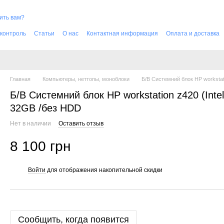
ить вам?
 контроль
Cтатьи
О нас
Контактная информация
Оплата и доставка
Главная
Компьютеры, неттопы, моноблоки
Б/В Системний блок HP workstat
Б/В Системний блок HP workstation z420 (Int
32GB /без HDD
Нет в наличии
Оставить отзыв
8 100 грн
Войти
для отображения накопительной скидки
%
Сообщить, когда появится