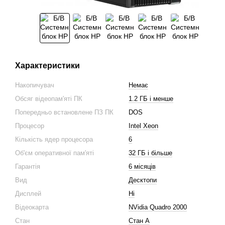
Характеристики
Накопичувач
Немає
Обсяг відеопам'яті ПК
1.2 ГБ і менше
Попередньо встановлене ПЗ ПК
DOS
Процесор
Intel Xeon
Кількість ядер процесора
6
Об'єм оперативної пам'яті
32 ГБ і більше
Гарантія
6 місяців
Вид
Десктопи
Дисплей
Ні
Відеокарта
NVidia Quadro 2000
Стан
Стан A