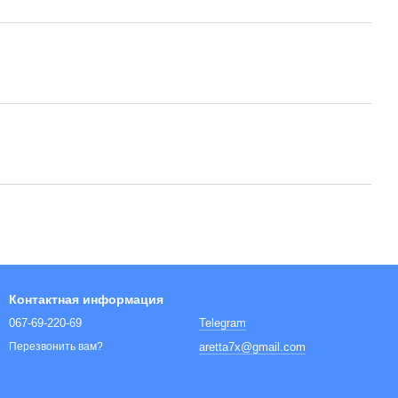
Контактная информация
067-69-220-69
Telegram
aretta7x@gmail.com
Перезвонить вам?