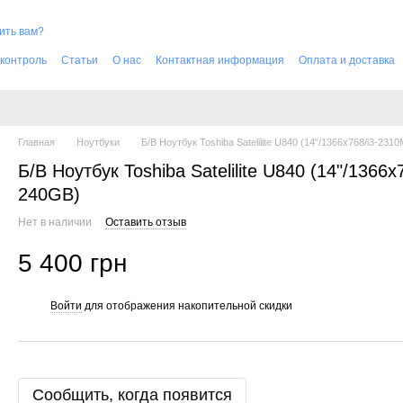
ить вам?
 контроль
Cтатьи
О нас
Контактная информация
Оплата и доставка
Главная
Ноутбуки
Б/В Ноутбук Toshiba Satelilite U840 (14"/1366х768/i3-
Б/В Ноутбук Toshiba Satelilite U840 (14"/13
240GB)
Нет в наличии
Оставить отзыв
5 400 грн
Войти
для отображения накопительной скидки
%
Сообщить, когда появится