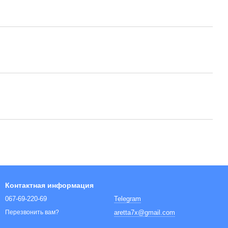
Контактная информация
067-69-220-69
Telegram
aretta7x@gmail.com
Перезвонить вам?