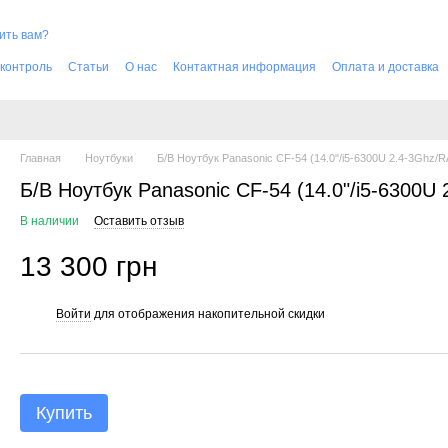
ить вам?
 контроль
Cтатьи
О нас
Контактная информация
Оплата и доставка
Главная
Ноутбуки
Б/В Ноутбук Panasonic CF-54 (14.0"/i5-6300U 2.4-3Ghz
Б/В Ноутбук Panasonic CF-54 (14.0"/i5-6300
В наличии
Оставить отзыв
13 300 грн
Войти
для отображения накопительной скидки
%
Купить