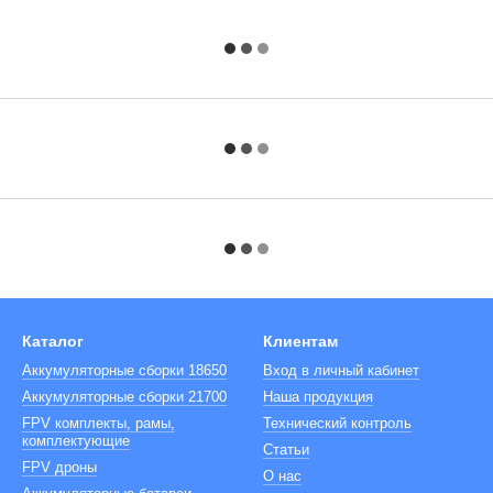
Каталог
Клиентам
Аккумуляторные сборки 18650
Вход в личный кабинет
Аккумуляторные сборки 21700
Наша продукция
FPV комплекты, рамы,
Технический контроль
комплектующие
Cтатьи
FPV дроны
О нас