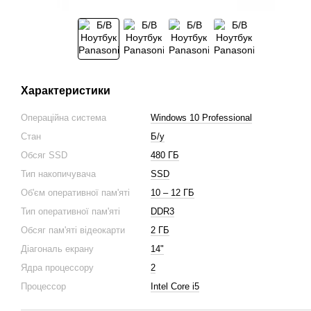
Характеристики
Операційна система
Windows 10 Professional
Стан
Б/у
Обсяг SSD
480 ГБ
Тип накопичувача
SSD
Об'єм оперативної пам'яті
10 – 12 ГБ
Тип оперативної пам'яті
DDR3
Обсяг пам'яті відеокарти
2 ГБ
Діагональ екрану
14"
Ядра процессору
2
Процессор
Intel Core i5