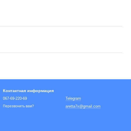
Контактная информация
067-69-220-69
Telegram
aretta7x@gmail.com
Перезвонить вам?