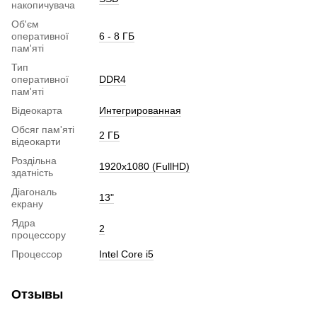
накопичувача
Об'єм
оперативної
6 - 8 ГБ
пам'яті
Тип
оперативної
DDR4
пам'яті
Відеокарта
Интегрированная
Обсяг пам'яті
2 ГБ
відеокарти
Роздільна
1920x1080 (FullHD)
здатність
Діагональ
13"
екрану
Ядра
2
процессору
Процессор
Intel Core i5
Отзывы