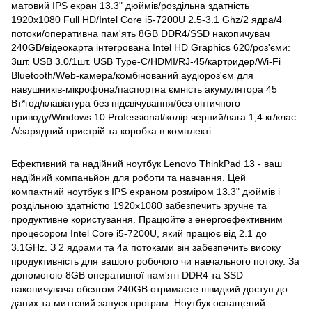
матовий IPS екран 13.3" дюймів/роздільна здатність
1920x1080 Full HD/Intel Core i5-7200U 2.5-3.1 Ghz/2 ядра/4
потоки/оперативна пам'ять 8GB DDR4/SSD накопичувач
240GB/відеокарта інтегрована Intel HD Graphics 620/роз'єми:
3шт. USB 3.0/1шт. USB Type-C/HDMI/RJ-45/картридер/Wi-Fi
Bluetooth/Web-камера/комбінований аудіороз'єм для
навушників-мікрофона/паспортна ємність акумулятора 45
Вт*год/клавіатура без підсвічування/без оптичного
приводу/Windows 10 Professional/колір черний/вага 1,4 кг/клас
A/зарядний пристрій та коробка в комплекті
Ефективний та надійний ноутбук Lenovo ThinkPad 13 - ваш
надійний компаньйон для роботи та навчання. Цей
компактний ноутбук з IPS екраном розміром 13.3" дюймів і
роздільною здатністю 1920х1080 забезпечить зручне та
продуктивне користування. Працюйте з енергоефективним
процесором Intel Core i5-7200U, який працює від 2.1 до
3.1GHz. З 2 ядрами та 4а потоками він забезпечить високу
продуктивність для вашого робочого чи навчального потоку. За
допомогою 8GB оперативної пам'яті DDR4 та SSD
накопичувача обсягом 240GB отримаєте швидкий доступ до
даних та миттєвий запуск програм. Ноутбук оснащений