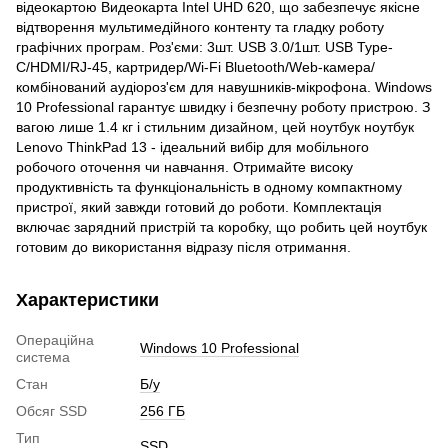
відеокартою Видеокарта Intel UHD 620, що забезпечує якісне
відтворення мультимедійного контенту та гладку роботу
графічних програм. Роз'єми: 3шт. USB 3.0/1шт. USB Type-
C/HDMI/RJ-45, картридер/Wi-Fi Bluetooth/Web-камера/
комбінований аудіороз'єм для навушників-мікрофона. Windows
10 Professional гарантує швидку і безпечну роботу пристрою. З
вагою лише 1.4 кг і стильним дизайном, цей ноутбук ноутбук
Lenovo ThinkPad 13 - ідеальний вибір для мобільного
робочого оточення чи навчання. Отримайте високу
продуктивність та функціональність в одному компактному
пристрої, який завжди готовий до роботи. Комплектація
включає зарядний пристрій та коробку, що робить цей ноутбук
готовим до використання відразу після отримання.
Характеристики
Операційна
Windows 10 Professional
система
Стан
Б/у
Обсяг SSD
256 ГБ
Тип
SSD