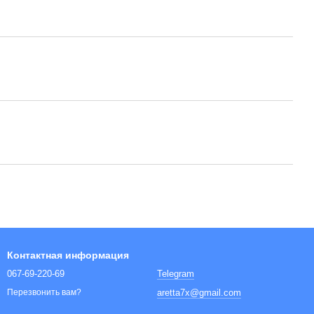
Контактная информация
067-69-220-69
Telegram
aretta7x@gmail.com
Перезвонить вам?