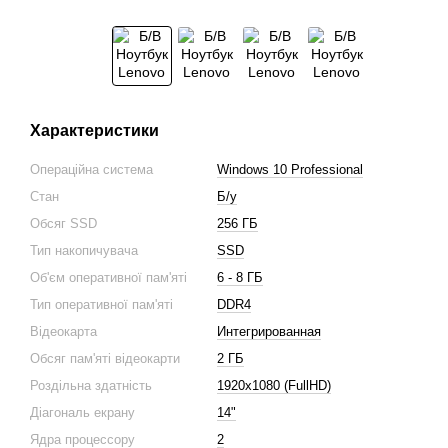
Характеристики
Операційна система
Windows 10 Professional
Стан
Б/у
Обсяг SSD
256 ГБ
Тип накопичувача
SSD
Об'єм оперативної пам'яті
6 - 8 ГБ
Тип оперативної пам'яті
DDR4
Відеокарта
Интегрированная
Обсяг пам'яті відеокарти
2 ГБ
Роздільна здатність
1920x1080 (FullHD)
Діагональ екрану
14"
Ядра процессору
2