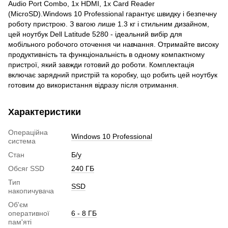
Audio Port Combo, 1x HDMI, 1x Card Reader
(MicroSD).Windows 10 Professional гарантує швидку і безпечну
роботу пристрою. З вагою лише 1.3 кг і стильним дизайном,
цей ноутбук Dell Latitude 5280 - ідеальний вибір для
мобільного робочого оточення чи навчання. Отримайте високу
продуктивність та функціональність в одному компактному
пристрої, який завжди готовий до роботи. Комплектація
включає зарядний пристрій та коробку, що робить цей ноутбук
готовим до використання відразу після отримання.
Характеристики
Операційна
Windows 10 Professional
система
Стан
Б/у
Обсяг SSD
240 ГБ
Тип
SSD
накопичувача
Об'єм
оперативної
6 - 8 ГБ
пам'яті