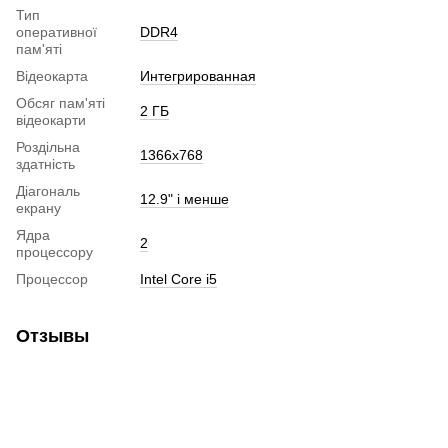
Тип
оперативної
DDR4
пам'яті
Відеокарта
Интегрированная
Обсяг пам'яті
2 ГБ
відеокарти
Роздільна
1366x768
здатність
Діагональ
12.9" і менше
екрану
Ядра
2
процессору
Процессор
Intel Core i5
Отзывы