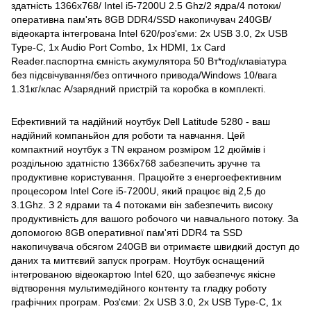
здатність 1366x768/ Intel i5-7200U 2.5 Ghz/2 ядра/4 потоки/
оперативна пам'ять 8GB DDR4/SSD накопичувач 240GB/
відеокарта інтегрована Intel 620/роз'єми: 2x USB 3.0, 2x USB
Type-C, 1x Audio Port Combo, 1x HDMI, 1x Card
Reader.паспортна ємність акумулятора 50 Вт*год/клавіатура
без підсвічування/без оптичного привода/Windows 10/вага
1.31кг/клас A/зарядний пристрій та коробка в комплекті.
Ефективний та надійний ноутбук Dell Latitude 5280 - ваш
надійний компаньйон для роботи та навчання. Цей
компактний ноутбук з TN екраном розміром 12 дюймів і
роздільною здатністю 1366x768 забезпечить зручне та
продуктивне користування. Працюйте з енергоефективним
процесором Intel Core i5-7200U, який працює від 2,5 до
3.1Ghz. З 2 ядрами та 4 потоками він забезпечить високу
продуктивність для вашого робочого чи навчального потоку. За
допомогою 8GB оперативної пам'яті DDR4 та SSD
накопичувача обсягом 240GB ви отримаєте швидкий доступ до
даних та миттєвий запуск програм. Ноутбук оснащений
інтегрованою відеокартою Intel 620, що забезпечує якісне
відтворення мультимедійного контенту та гладку роботу
графічних програм. Роз'єми: 2x USB 3.0, 2x USB Type-C, 1x