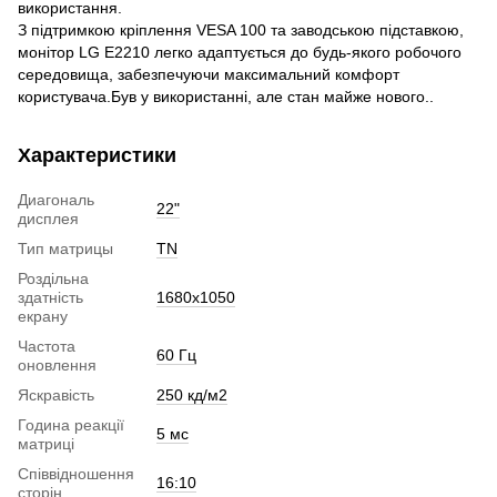
використання.
З підтримкою кріплення VESA 100 та заводською підставкою,
монітор LG E2210 легко адаптується до будь-якого робочого
середовища, забезпечуючи максимальний комфорт
користувача.Був у використанні, але стан майже нового..
Характеристики
Диагональ
22"
дисплея
Тип матрицы
TN
Роздільна
здатність
1680х1050
екрану
Частота
60 Гц
оновлення
Яскравість
250 кд/м2
Година реакції
5 мс
матриці
Співвідношення
16:10
сторін