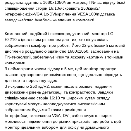
роздільна здатність 1680x1050/тип матрицi TN/час відгуку 5мс/
співвідношення сторін 16:10/яскравість 250кд/м2/
інтерфейси:1x-VGA,1x-DVI/кріплення VESA 100/підставка
заводська/клас A/кабель живлення в комплекті.
Компактний, надійний і високопродуктивний, монітор LG
E2210 є ідеальним рішенням для тих, хто цінує якість
зображення і комфорт при роботі. Його 22-дюймовий матовий
дисплей з роздільною здатністю 1680x1050, заснований на
TN-технології, забезпечує чітку та яскраву картинку з точними
кольорами.
З неймовірним часом відгуку в 5 мс, цей монітор гарантує
плавне відтворення динамічних сцен, що ідеально підходить
для ігор та перегляду відео.
З яскравістю 250 кд/м2, кожен піксель оживає, надаючи
дивовижний рівень деталізації та контрастності. Завдяки
співвідношенню сторін 16:10 та широким кутам огляду,
користувачі можуть насолоджуватися високоякісним
зображенням будь-якої точки приміщення.
Інтерфейси, включаючи VGA, DVI, забезпечують широкі
можливості підключення до різних пристроїв, що робить цей
монітор ідеальним вибором для офісу чи домашнього