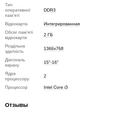
Тип
оперативної
DDR3
пам'яті
Відеокарта
Интегрированная
Обсяг пам'яті
2 ГБ
відеокарти
Роздільна
1366x768
здатність
Діагональ
15"-16"
екрану
Ядра
2
процессору
Процессор
Intel Core i3
Отзывы