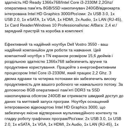
здатність HD Ready 1366х768/Intel Core i3-2330M 2,2Ghz/
оперативна пам'ять 8GB/SSD накопичувач 240GB/відеокарта
інтегрована Intel HD Graphics 3000/Роз'єми: 2x USB 3.0, 1x
USB 2.0, 1x eSATA, 1x VGA, 1x HDMI, 2x Audio, 1x LAN (RJ-45),
1x Card Reader/Windows 10 Professional/клас A/Вага: 2,4 кг./
зарядний пристрій та коробка в комплекті
Ефективний та надійний ноутбук Dell Vostro 3550 - ваш
надійний компаньйон для роботи та навчання. Цей
компактний ноутбук з TN екраном розміром 15,6 дюймів і
роздільною здатністю 1366x768 забезпечить зручне та
продуктивне користування. Працюйте з енергоефективним
процесором Intel Core i3-2330M, який працює 2,2 Ghz. З
двома ядрами та чотирма потоками він забезпечить високу
продуктивність для вашого робочого чи навчального потоку. За
допомогою 8GB оперативної пам'яті DDR3 та SSD
накопичувача обсягом 240GB ви отримаєте швидкий доступ до
даних та миттєвий запуск програм. Ноутбук оснащений
інтегрованою відеокартою Intel HD Graphics 3000, що
забезпечує якісне відтворення мультимедійного контенту та
гладку роботу графічних програм/Роз'єми: 2x USB 3.0, 1x USB
2.0, 1x eSATA, 1x VGA, 1x HDMI, 2x Audio, 1x LAN (RJ-45), 1x