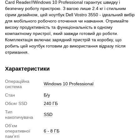
Card Reader//Windows 10 Professional гарантує швидку і
безпечну роботу пристрою. З вагою лише 2.4 кг і стильним
сірим дизайном, цей ноутбук Dell Vostro 3550 - ідеальний вибір
для мобільного робочого оточення чи навчання. Отримайте
високу продуктивність та функціональність в одному
компактному пристрої, який завжди готовий до роботи.
Комплектація включає зарядний пристрій та коробку, що
робить цей ноутбук готовим до використання відразу після
отримання.
Характеристики
Операційна
Windows 10 Professional
система
Стан
Б/у
Обсяг SSD
240 ГБ
Тип
SSD
накопичувача
Об'єм
оперативної
6 - 8 ГБ
пам'яті